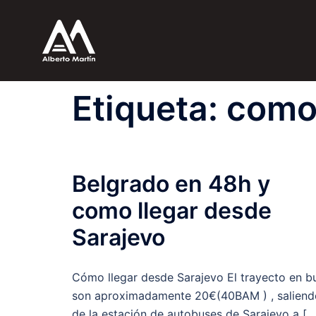
Saltar
al
contenido
Etiqueta:
como 
Belgrado en 48h y
como llegar desde
Sarajevo
Cómo llegar desde Sarajevo El trayecto en b
son aproximadamente 20€(40BAM ) , saliend
de la estación de autobuses de Sarajevo a […