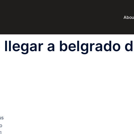
Abou
llegar a belgrado 
us
o
]